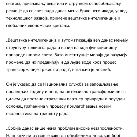
снагом, признавању вештина и стручном оспособљавању,
рекао је да се свет рада данас мења брже него икада, услед
технолошког развоја, примене вештачке интелигенције и
глобалних економских кретања.
„Вештачка интелигенција и аутоматизација већ данас мењају
структуру тржишта рада и начин на који функционишу
привреде широм света. Зато институције морају да разумеју
промене, да их предвиђају и да људе воде кроз процес
трансформације тржишта рада“, нагласио је Боснић.
Он је указао да се Национална служба за запошљавање
последњих годину и по дана интензивно трансформише са
циљем да постане стратешки партнер привреди и поуздан
ослонац грађанима у процесу прилагођавања новим
околностима на тржишту рада.
„Србија данас више нема проблем високе незапослености.
Наш кључни изазов је како да обезбедимо довољан број