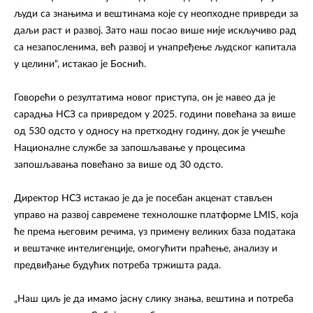
људи са знањима и вештинама које су неопходне привреди за
даљи раст и развој. Зато наш посао више није искључиво рад
са незапосленима, већ развој и унапређење људског капитала
у целини“, истакао је Боснић.
Говорећи о резултатима новог приступа, он је навео да је
сарадња НСЗ са привредом у 2025. години повећана за више
од 530 одсто у односу на претходну годину, док је учешће
Националне службе за запошљавање у процесима
запошљавања повећано за више од 30 одсто.
Директор НСЗ истакао је да је посебан акценат стављен
управо на развој савремене технолошке платформе LMIS, која
ће према његовим речима, уз примену великих база података
и вештачке интелигенције, омогућити праћење, анализу и
предвиђање будућих потреба тржишта рада.
„Наш циљ је да имамо јасну слику знања, вештина и потреба